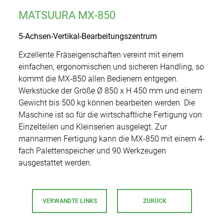
Additive Manufacturing
MATSUURA MX-850
5-Achsen-Vertikal-Bearbeitungszentrum
Gebrauchtmaschinen
Exzellente Fräseigenschaften vereint mit einem
einfachen, ergonomischen und sicheren Handling, so
Additive Manufacturing
kommt die MX-850 allen Bedienern entgegen.
Werkstücke der Größe Ø 850 x H 450 mm und einem
Anwendungen
Gewicht bis 500 kg können bearbeiten werden. Die
Service
Maschine ist so für die wirtschaftliche Fertigung von
Automotive/Motorsport
Einzelteilen und Kleinserien ausgelegt. Zur
Unternehmen
Anwendungstechnik
mannarmen Fertigung kann die MX-850 mit einem 4-
Luft- und Raumfahrt
fach Palettenspeicher und 90 Werkzeugen
Karriere
Matsuura Machinery Corporation
ausgestattet werden.
Ersatzteilservice
News
Maschinenbau
Showroom
Kontakt
Schulungen
Presse
Werkzeug/Formenbau
VERWANDTE LINKS
ZURÜCK
Weltweit
Messen & Events
Feinmechanik/Optik