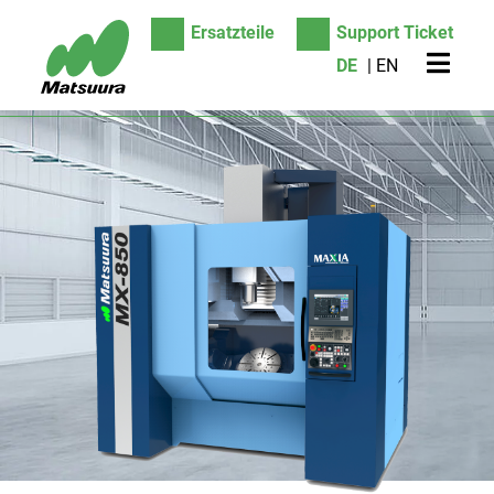
Ersatzteile
Support Ticket
DE
EN
Suche
Produkte
5-Achsen-Bearbeitungszentren
Vertikale-Bearbeitungszentren
Horizontal-Bearbeitungszentren
Automatisierung/Fertigungszellen