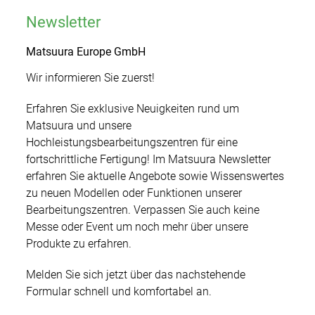
Showroom
Additive Manufacturing
Schulungen
Presse
Newsletter
Werkzeug/Formenbau
Weltweit
Gebrauchtmaschinen
Matsuura Europe GmbH
Messen & Events
Feinmechanik/Optik
Wir informieren Sie zuerst!
Digitale Unternehmensbroschüre
Newsletter
Medizintechnik
Erfahren Sie exklusive Neuigkeiten rund um
Matsuura und unsere
Hochleistungsbearbeitungszentren für eine
Kontakt
fortschrittliche Fertigung! Im Matsuura Newsletter
erfahren Sie aktuelle Angebote sowie Wissenswertes
zu neuen Modellen oder Funktionen unserer
Bearbeitungszentren. Verpassen Sie auch keine
Messe oder Event um noch mehr über unsere
Produkte zu erfahren.
Melden Sie sich jetzt über das nachstehende
Formular schnell und komfortabel an.