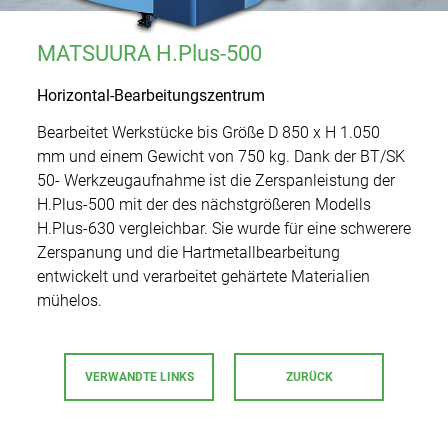
Additive Manufacturing
MATSUURA H.Plus-500
Gebrauchtmaschinen
Horizontal-Bearbeitungszentrum
Bearbeitet Werkstücke bis Größe D 850 x H 1.050
Additive Manufacturing
mm und einem Gewicht von 750 kg. Dank der BT/SK
Anwendungen
50- Werkzeugaufnahme ist die Zerspanleistung der
H.Plus-500 mit der des nächstgrößeren Modells
Service
Automotive/Motorsport
H.Plus-630 vergleichbar. Sie wurde für eine schwerere
Zerspanung und die Hartmetallbearbeitung
Unternehmen
Anwendungstechnik
entwickelt und verarbeitet gehärtete Materialien
Luft- und Raumfahrt
Karriere
Matsuura Machinery Corporation
mühelos.
Ersatzteilservice
News
Maschinenbau
Showroom
Kontakt
Schulungen
Presse
VERWANDTE LINKS
ZURÜCK
Werkzeug/Formenbau
Weltweit
Messen & Events
Feinmechanik/Optik