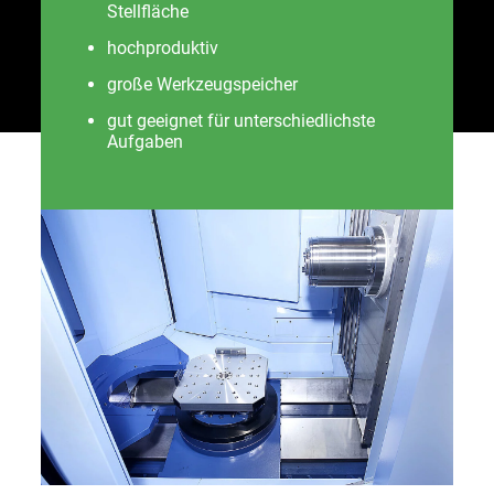
Stellfläche
hochproduktiv
große Werkzeugspeicher
gut geeignet für unterschiedlichste
Aufgaben