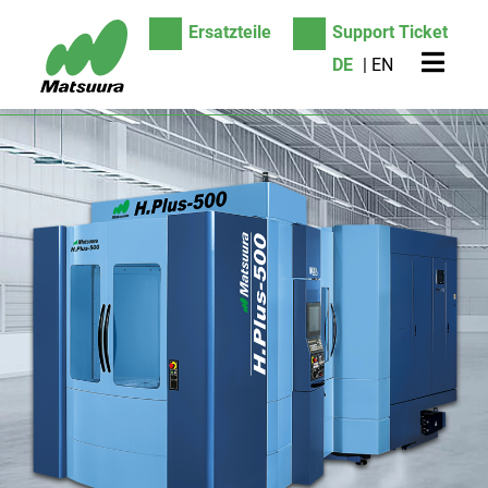
Ersatzteile
Support Ticket
DE
EN
Suche
Produkte
5-Achsen-Bearbeitungszentren
Vertikale-Bearbeitungszentren
Horizontal-Bearbeitungszentren
Automatisierung/Fertigungszellen