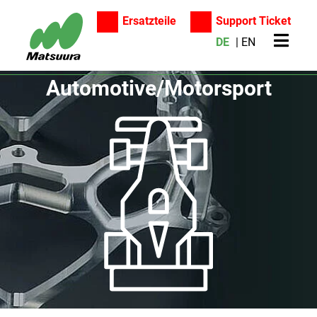
Ersatzteile
Support Ticket
DE
EN
Automotive/Motorsport
Suche
Produkte
Additive Manufacturing
5-Achsen-Bearbeitungszentren
Anwendungen
Vertikale-Bearbeitungszentren
Automotive/Motorsport
Horizontal-Bearbeitungszentren
Luft- und Raumfahrt
Automatisierung/Fertigungszellen
Maschinenbau