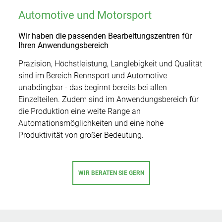
Additive Manufacturing
Automotive und Motorsport
Werkzeug/Formenbau
Gebrauchtmaschinen
Wir haben die passenden Bearbeitungszentren für
Ihren Anwendungsbereich
Feinmechanik/Optik
Präzision, Höchstleistung, Langlebigkeit und Qualität
Medizintechnik
sind im Bereich Rennsport und Automotive
unabdingbar - das beginnt bereits bei allen
Einzelteilen. Zudem sind im Anwendungsbereich für
Service
die Produktion eine weite Range an
Automationsmöglichkeiten und eine hohe
Unternehmen
Anwendungstechnik
Produktivität von großer Bedeutung.
Karriere
Matsuura Machinery Corporation
Ersatzteilservice
News
WIR BERATEN SIE GERN
Showroom
Kontakt
Schulungen
Presse
Weltweit
Messen & Events