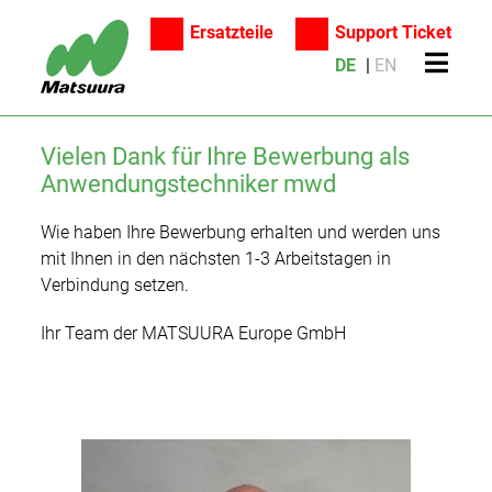
Ersatzteile
Support Ticket
DE
EN
Vielen Dank für Ihre Bewerbung als
Suche
Anwendungstechniker mwd
Produkte
Wie haben Ihre Bewerbung erhalten und werden uns
Additive Manufacturing
mit Ihnen in den nächsten 1-3 Arbeitstagen in
5-Achsen-Bearbeitungszentren
Verbindung setzen.
Anwendungen
Vertikale-Bearbeitungszentren
Ihr Team der MATSUURA Europe GmbH
Service
Automotive/Motorsport
Unternehmen
Horizontal-Bearbeitungszentren
Anwendungstechnik
Luft- und Raumfahrt
Karriere
Matsuura Machinery Corporation
Automatisierung/Fertigungszellen
Ersatzteilservice
News
Maschinenbau