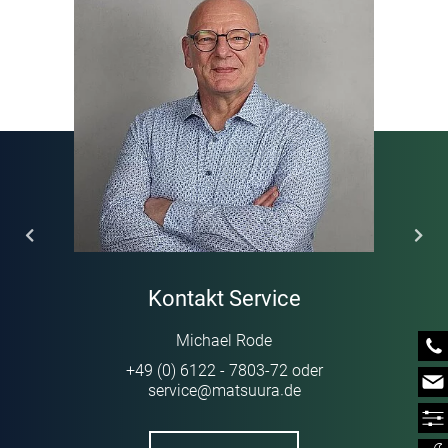
Showroom
Additive Manufacturing
Kontakt
Schulungen
Presse
Werkzeug/Formenbau
Weltweit
Gebrauchtmaschinen
Messen & Events
Feinmechanik/Optik
Digitale Unternehmensbroschüre
Newsletter
Medizintechnik
Kontakt Service
Michael Rode
+49 (0) 6122 - 7803-72
oder
service
@
matsuura
de
·